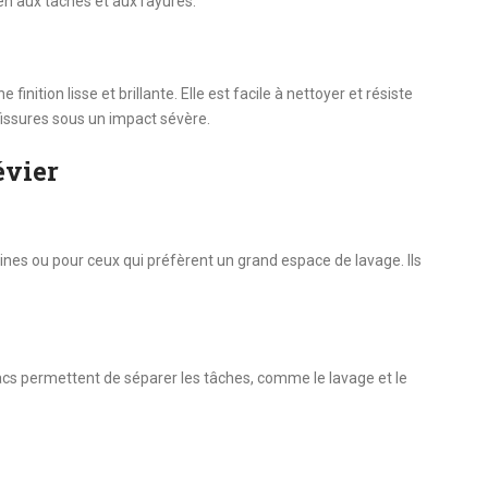
bien aux taches et aux rayures.
inition lisse et brillante. Elle est facile à nettoyer et résiste
fissures sous un impact sévère.
évier
isines ou pour ceux qui préfèrent un grand espace de lavage. Ils
bacs permettent de séparer les tâches, comme le lavage et le