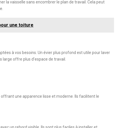
er la vaisselle sans encombrer le plan de travail. Cela peut
e.
pour une toiture
aptées à vos besoins. Un évier plus profond est utile pour laver
s large offre plus d’espace de travail.
, offrant une apparence lisse et moderne. Ils facilitent le
vec un rebord visible. Ils sont plus faciles à installer et