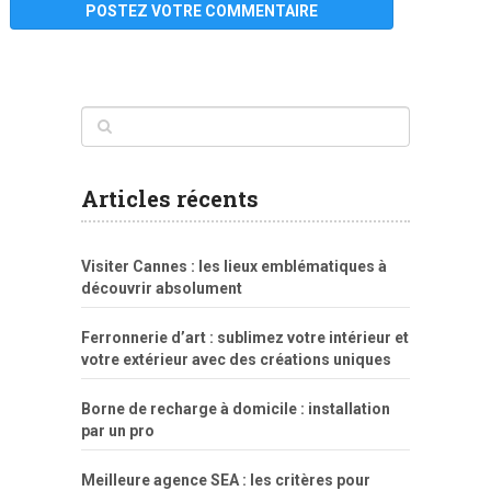
www
filme
anybunny
tias
bucetas
anal
fatal
gordinha
videos
sexo
sexo
pornô
gostosas
molhadinhas
teen
model
branquinha
porno
mae
explicito
da
xshaker.net
fotos
porno
sorriso
pelada
vintage
gostosa
Articles récents
bart
tigresa
boa
de.rajwap.xyz
girl
school
nudist
xlxx.pro
vegasmpegs.com
fuck
freejavporn.mobi
fooda
peitos
masterbate
girl
crazy
sexo
melao
lisa
xvideos
grandes
cum
sexy
group
sentada
nua
Visiter Cannes : les lieux emblématiques à
simpsons
com
e
xbvideo
naked
negras
no
na
découvrir absolument
porn
forca
bicudos
dotadao
gostosas
colo
favela
deu
peladas
Ferronnerie d’art : sublimez votre intérieur et
por
votre extérieur avec des créations uniques
dinheiro
Borne de recharge à domicile : installation
par un pro
Meilleure agence SEA : les critères pour