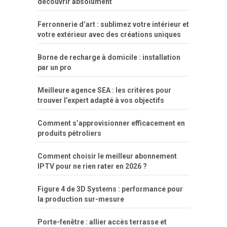
découvrir absolument
porn
forca
bicudos
dotadao
gostosas
colo
favela
deu
peladas
Ferronnerie d’art : sublimez votre intérieur et
por
votre extérieur avec des créations uniques
dinheiro
Borne de recharge à domicile : installation
par un pro
Meilleure agence SEA : les critères pour
trouver l’expert adapté à vos objectifs
Comment s’approvisionner efficacement en
produits pétroliers
Comment choisir le meilleur abonnement
IPTV pour ne rien rater en 2026 ?
Figure 4 de 3D Systems : performance pour
la production sur-mesure
Porte-fenêtre : allier accès terrasse et