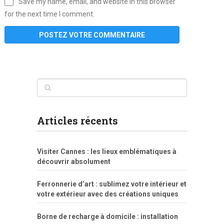
Save my name, email, and website in this browser
for the next time I comment.
www
filme
anybunny
tias
bucetas
anal
fatal
gordinha
videos
sexo
sexo
pornô
gostosas
molhadinhas
teen
model
branquinha
porno
mae
explicito
da
xshaker.net
fotos
porno
sorriso
pelada
vintage
gostosa
Articles récents
bart
tigresa
boa
de.rajwap.xyz
girl
school
nudist
xlxx.pro
vegasmpegs.com
fuck
freejavporn.mobi
fooda
peitos
masterbate
girl
crazy
sexo
melao
lisa
xvideos
grandes
cum
sexy
group
sentada
nua
Visiter Cannes : les lieux emblématiques à
simpsons
com
e
xbvideo
naked
negras
no
na
découvrir absolument
porn
forca
bicudos
dotadao
gostosas
colo
favela
deu
peladas
Ferronnerie d’art : sublimez votre intérieur et
por
votre extérieur avec des créations uniques
dinheiro
Borne de recharge à domicile : installation