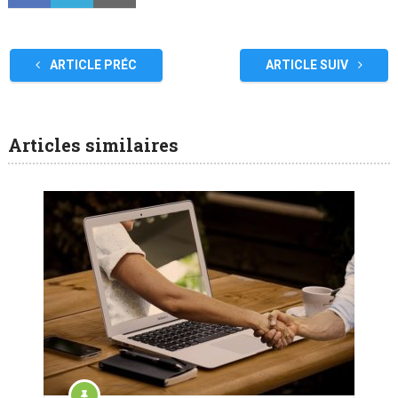
ARTICLE PRÉC
ARTICLE SUIV
Articles similaires