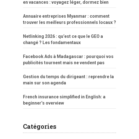
en vacances : voyagez léger, dormez bien
Annuaire entreprises Myanmar : comment
trouver les meilleurs professionnels locaux ?
Netlinking 2026 : qu’est ce que le GEO a
changé ? Les fondamentaux
Facebook Ads à Madagascar : pourquoi vos
publicités tournent mais ne vendent pas
Gestion du temps du dirigeant : reprendre la
main sur son agenda
French insurance simplified in English: a
beginner’s overview
Catégories