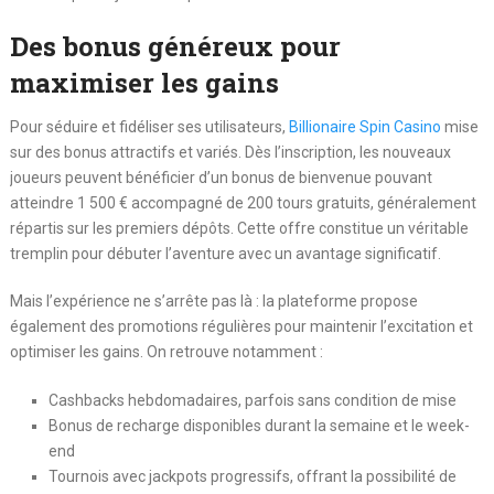
Des bonus généreux pour
maximiser les gains
Pour séduire et fidéliser ses utilisateurs,
Billionaire Spin Casino
mise
sur des bonus attractifs et variés. Dès l’inscription, les nouveaux
joueurs peuvent bénéficier d’un bonus de bienvenue pouvant
atteindre 1 500 € accompagné de 200 tours gratuits, généralement
répartis sur les premiers dépôts. Cette offre constitue un véritable
tremplin pour débuter l’aventure avec un avantage significatif.
Mais l’expérience ne s’arrête pas là : la plateforme propose
également des promotions régulières pour maintenir l’excitation et
optimiser les gains. On retrouve notamment :
Cashbacks hebdomadaires, parfois sans condition de mise
Bonus de recharge disponibles durant la semaine et le week-
end
Tournois avec jackpots progressifs, offrant la possibilité de