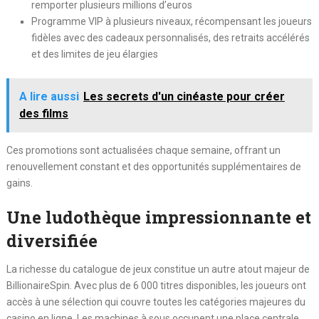
remporter plusieurs millions d’euros
Programme VIP à plusieurs niveaux, récompensant les joueurs
fidèles avec des cadeaux personnalisés, des retraits accélérés
et des limites de jeu élargies
A lire aussi
Les secrets d'un cinéaste pour créer
des films
Ces promotions sont actualisées chaque semaine, offrant un
renouvellement constant et des opportunités supplémentaires de
gains.
Une ludothèque impressionnante et
diversifiée
La richesse du catalogue de jeux constitue un autre atout majeur de
BillionaireSpin. Avec plus de 6 000 titres disponibles, les joueurs ont
accès à une sélection qui couvre toutes les catégories majeures du
casino en ligne. Les machines à sous occupent une place centrale