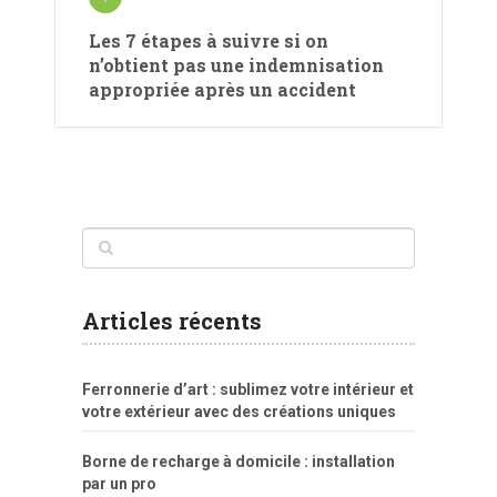
Les 7 étapes à suivre si on
n’obtient pas une indemnisation
appropriée après un accident
www
filme
anybunny
tias
bucetas
anal
fatal
gordinha
videos
sexo
sexo
pornô
gostosas
molhadinhas
teen
model
branquinha
porno
mae
explicito
da
xshaker.net
fotos
porno
sorriso
pelada
vintage
gostosa
Articles récents
bart
tigresa
boa
de.rajwap.xyz
girl
school
nudist
xlxx.pro
vegasmpegs.com
fuck
freejavporn.mobi
fooda
peitos
masterbate
girl
crazy
sexo
melao
lisa
xvideos
grandes
cum
sexy
group
sentada
nua
Ferronnerie d’art : sublimez votre intérieur et
simpsons
com
e
xbvideo
naked
negras
no
na
votre extérieur avec des créations uniques
porn
forca
bicudos
dotadao
gostosas
colo
favela
deu
peladas
Borne de recharge à domicile : installation
por
par un pro
dinheiro